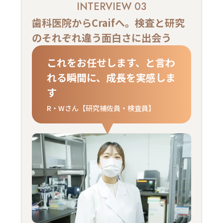
INTERVIEW 03
歯科医院からCraifへ。検査と研究
のそれぞれ違う面白さに出会う
これをお任せします、と言わ
れる瞬間に、成長を実感しま
す
R・Wさん【研究補佐員・検査員】