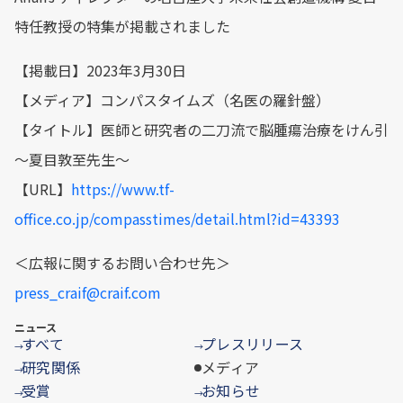
特任教授の特集が掲載されました
【掲載日】2023年3月30日
【メディア】コンパスタイムズ（名医の羅針盤）
【タイトル】医師と研究者の二刀流で脳腫瘍治療をけん引
〜夏目敦至先生〜
【URL】
https://www.tf-
office.co.jp/compasstimes/detail.html?id=43393
＜広報に関するお問い合わせ先＞
press_craif@craif.com
ニュース
すべて
プレスリリース
→
→
研究関係
メディア
→
受賞
お知らせ
→
→