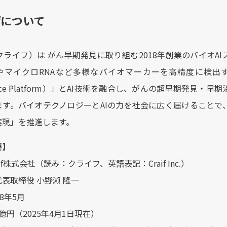
ifについて
（クライフ）は がん早期発見に取り組む2018年創業のバイオ
やマイクロRNAなど多様なバイオマーカーを高精度に検出する独
ligence Platform）」とAI技術を融合し、がんの超早期
ます。バイオテクノロジーとAIの力を社会に広く届けることで
実現」を推進します。
要】
if株式会社（読み：クライフ、英語表記：Craif Inc.）
表取締役 小野瀨 隆一
8年5月
億円（2025年4月1日現在）