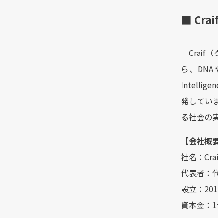
■ Cra
Craif
ら、DNA
Intel
発してい
る社会の
【会社概
社名：Cra
代表者：代
設立：201
資本金：1