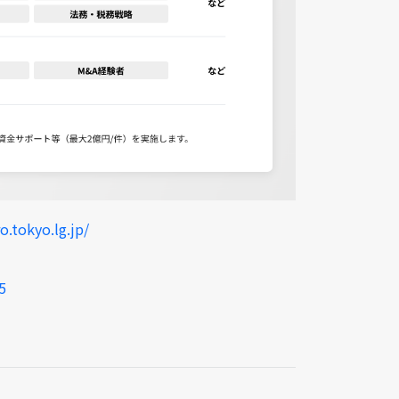
o.tokyo.lg.jp/
5