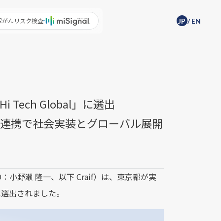
尿がんリスク検査
JP
/
EN
Tech Global」に選出
民連携で社会実装とグローバル展開
：小野瀨 隆一、以下 Craif）は、東京都が実
s」に選出されました。