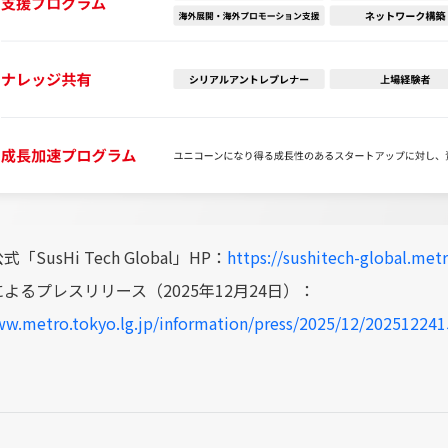
SusHi Tech Global」HP：
https://sushitech-global.metr
よるプレスリリース（2025年12月24日）：
ww.metro.tokyo.lg.jp/information/press/2025/12/202512241