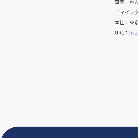
事業：が
「マイシグ
本社：東京都新
URL：
http