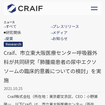
ニュース
すべて
プレスリリース
→
→
研究関係
メディア
→
受賞
お知らせ
→
→
Research
Craif、市立東大阪医療センター呼吸器外
科が共同研究「肺腫瘍患者の尿中エクソ
ソームの臨床的意義についての検討」を実
施
2021.10.25
Craif株式会社（所在地：東京都文京区、CEO：小野瀨
隆一、以下Craif）は、市立東大阪医療センター（所在