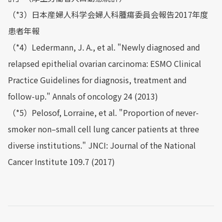
（*3）日本産婦人科学会婦人科腫瘍委員会報告2017年度
患者年報
（*4）Ledermann, J. A., et al. "Newly diagnosed and
relapsed epithelial ovarian carcinoma: ESMO Clinical
Practice Guidelines for diagnosis, treatment and
follow-up." Annals of oncology 24 (2013)
（*5）Pelosof, Lorraine, et al. "Proportion of never-
smoker non–small cell lung cancer patients at three
diverse institutions." JNCI: Journal of the National
Cancer Institute 109.7 (2017)