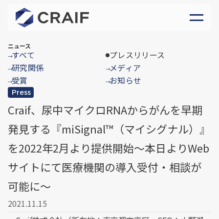
ニュース
すべて
プレスリリース
→
研究関係
メディア
→
→
受賞
お知らせ
→
→
Press
Craif、尿中マイクロRNAからがんを早期
発見する『miSignal™（マイシグナル）』
を2022年2月より提供開始～本日よりWeb
サイトにて医療機関の導入受付・相談が
可能に～
2021.11.15