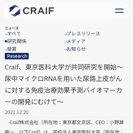
ニュース
すべて
プレスリリース
→
→
研究関係
メディア
→
受賞
お知らせ
→
→
Research
Craif、東京医科大学が共同研究を開始～
尿中マイクロRNAを用いた尿路上皮がん
に対する免疫治療効果予測バイオマーカ
ーの開発にむけて～
2021.12.20
Craif株式会社（所在地：東京都文京区、CEO：小野瀨
隆一、以下Craif）は、学校法人東京医科大学（所在地：