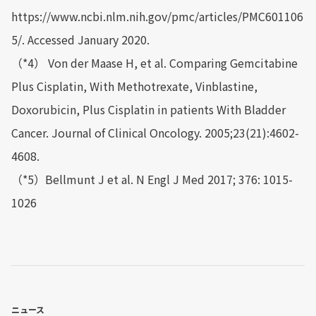
https://www.ncbi.nlm.nih.gov/pmc/articles/PMC601106
5/. Accessed January 2020.
（*4） Von der Maase H, et al. Comparing Gemcitabine
Plus Cisplatin, With Methotrexate, Vinblastine,
Doxorubicin, Plus Cisplatin in patients With Bladder
Cancer. Journal of Clinical Oncology. 2005;23(21):4602-
4608.
（*5）Bellmunt J et al. N Engl J Med 2017; 376: 1015-
1026
ニュース