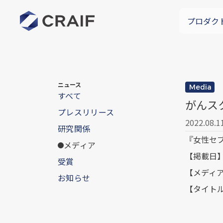
プロダク
ニュース
Media
すべて
がんス
プレスリリース
2022.08.1
研究関係
『女性セ
メディア
【掲載日】
受賞
【メディ
お知らせ
【タイト