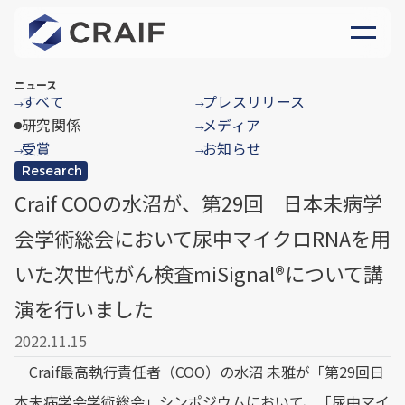
ニュース
すべて
プレスリリース
→
→
研究関係
メディア
→
受賞
お知らせ
→
→
Research
Craif COOの水沼が、第29回 日本未病学
会学術総会において尿中マイクロRNAを用
いた次世代がん検査miSignal®︎について講
演を行いました
2022.11.15
Craif最高執行責任者（COO）の水沼 未雅が「第29回日
本未病学会学術総会」シンポジウムにおいて、「尿中マイ