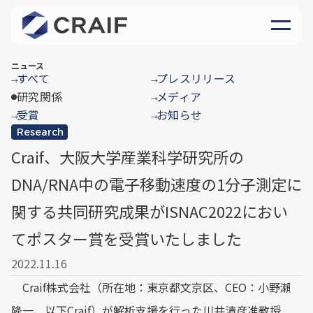
ニュース
すべて
プレスリリース
→
→
研究関係
メディア
→
受賞
お知らせ
→
→
Research
Craif、大阪大学産業科学研究所の
DNA/RNA中の電子移動速度の1分子測定に
関する共同研究成果がISNAC2022におい
てポスター賞を受賞いたしました
2022.11.16
Craif株式会社（所在地：東京都文京区、CEO：小野瀨
隆一、以下Craif）が解析支援を行った川井清彦准教授