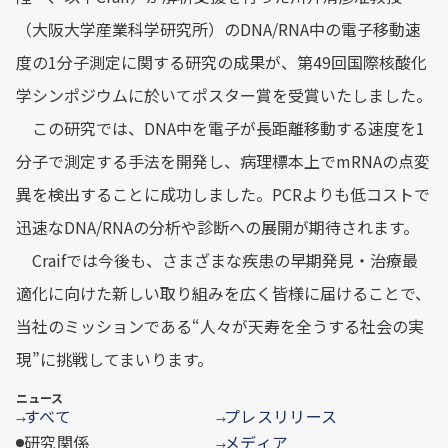
（大阪大学産業科学研究所）のDNA/RNA中の電子移動速
度の1分子測定に関する研究の成果が、第49回国際核酸化
学シンポジウムに於いてポスター賞を受賞いたしました。
この研究では、DNA中を電子が長距離移動する速度を1
分子で測定する手法を開発し、病理標本上でmRNAの点変
異を検出することに成功しました。PCRよりも低コストで
迅速なDNA/RNAの分析や診断への展開が期待されます。
Craifでは今後も、さまざまな疾患の早期発見・治療最
適化に向けた新しい取り組みを広く皆様に届けることで、
当社のミッションである“人々が天寿を全うする社会の実
現”に挑戦してまいります。
ニュース
すべて
プレスリリース
→
→
研究関係
メディア
→