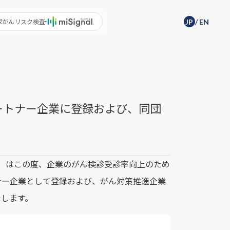
尿がんリスク検査
JP
/
EN
パートナー企業に登録および、同団
aif）はこの度、企業のがん検診受診率向上のため
ナー企業として登録および、がん対策推進企業
たします。