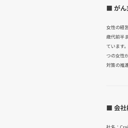
■ がん
女性の経
歳代前半ま
ています
つの女性
対策の推
■ 会
社名：Cra