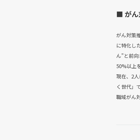
■ が
がん対策
に特化し
ん”と前
50%以上
現在、2
く世代」
職域がん