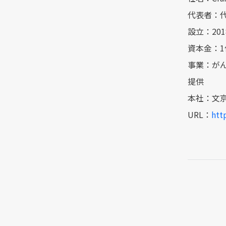
代表者：代
設⽴：201
資本⾦：1
事業：が
提供
本社：文京区
URL：
http