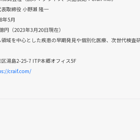
表取締役 小野瀨 隆一
8年5⽉
億円（2023年3⽉20日現在）
ん領域を中⼼とした疾患の早期発⾒や個別化医療、次世代検査研
湯島2-25-7 ITP本郷オフィス5F
s://craif.com/