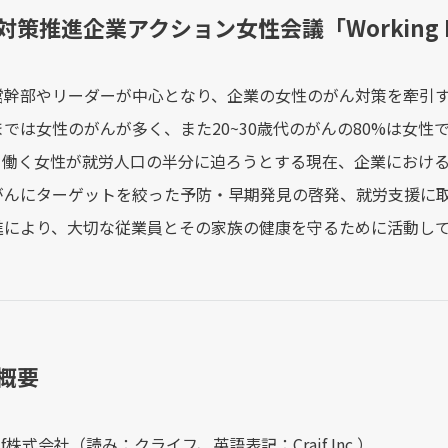
対策推進企業アクション女性会議「Working 
営幹部やリーダーが中心となり、企業の女性のがん対策を牽引す
では女性のがんが多く、また20~30歳代のがんの80%は女性
。働く女性が就労人口の半分に迫ろうとする現在、企業におけ
がんにターゲットを絞った予防・早期発見の啓発、就労支援に
進により、大切な従業員とその家族の健康を守るために活動し
社概要
if株式会社（読み：クライフ、英語表記：Craif Inc.）