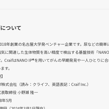
ifについて
は、2018年創業の名古屋大学発ベンチャー企業です。尿などの簡
に関連した生体物質を高い精度で検出する基盤技術「NANO IP®︎（NAN
。CraifはNANO IP®︎を用いてがんの早期発見や一人ひと
います。
要】
if株式会社（読み：クライフ、英語表記：Craif Inc.）
表取締役 小野瀨 隆一
8年5月
億円（2024年3月1日現在）