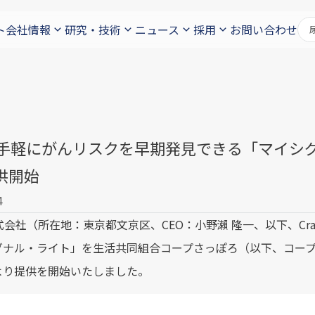
ト
会社情報
研究・技術
ニュース
採用
お問い合わせ
if、手軽にがんリスクを早期発見できる「マイ
供開始
4
株式会社（所在地：東京都文京区、CEO：小野瀨 隆一、以下、C
ナル・ライト」を生活共同組合コープさっぽろ（以下、コープさ
より提供を開始いたしました。