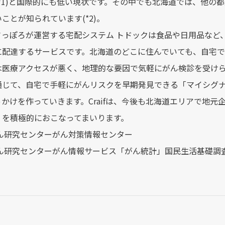
(*1)と国際的にも低い現状です。その中でも北海道では、他
ことが知られています(*2)。
っぽろが運営する宅配システム トドックは食品や日用品など
に配達するサービスです。北海道のどこに住んでいても、自宅
は医療アクセスが悪く、地理的な要因で気軽にがん検診を受け
通じて、自宅で手軽にがんリスクを早期発見できる「マイシグ
かけを作っていきます。Craifは、今後も北海道エリアで地
」を積極的におこなってまいります。
がん研究センターがん対策情報センター
がん研究センターがん情報サービス「がん統計」国民生活基礎調査 