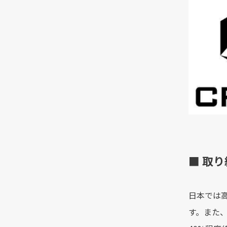
■ 取
日本では
す。また