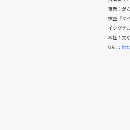
事業：が
検査「マ
イシグナ
本社：文京区
URL：
http