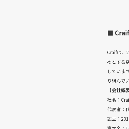
■ Cra
Craif
めとする病気
しています
り組んで
【会社概
社名：Cra
代表者：代
設立：201
資本金：1