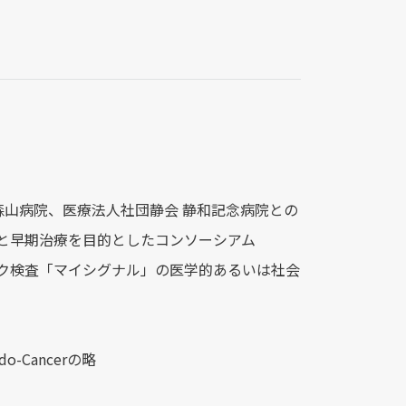
 森⼭病院、医療法⼈社団静会 静和記念病院との
と早期治療を⽬的としたコンソーシアム
んリスク検査「マイシグナル」の医学的あるいは社会
aido-Cancerの略