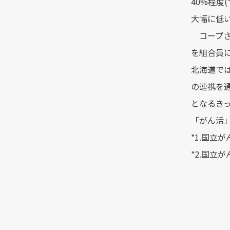
40%程度
大幅に低い
コープさ
を組合員
北海道で
の連携を
となるきっ
「がん活
*1.国立
*2.国立