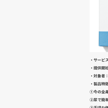
・サービ
・提供開始
・対象者
・製品特
①今の全身
②尿で簡
③手頃な