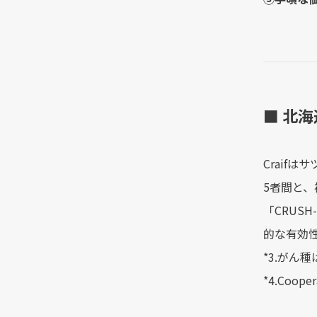
■ 北海
Craif
5者間と
「CRUS
的な有効
*3.がん
*4.Cooper