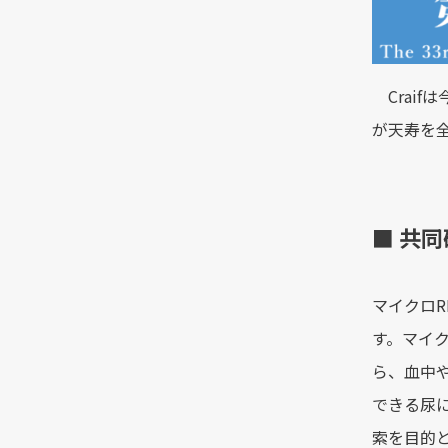
Crai
が天寿を
■
共同
マイクロ
す。マイ
ら、血中
できる尿
索を目的