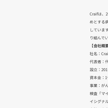
Craif
めとする病気
しています
り組んで
【会社概
社名：Cra
代表者：代
設立：201
資本金：1
事業：が
検査「マ
イシグナ