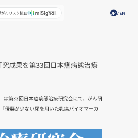
尿がんリスク検査
JP
/
EN
研究成果を第33回日本癌病態治療
if）は第33回日本癌病態治療研究会にて、がん研
果「侵襲が少ない尿を用いた乳癌バイオマーカ