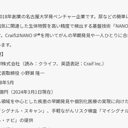
は、2018年創業の名古屋大学発ベンチャー企業です。尿などの簡
に関連した生体物質を高い精度で検出する基盤技術「NANO IP®︎（NAN
。CraifはNANO IP®︎を用いてがんの早期発見や一人ひと
います。
要】
if株式会社（読み：クライフ、英語表記：Craif Inc.）
表取締役 小野瀨 隆一
8年5月
億円（2024年3月1日現在）
ん領域を中心とした疾患の早期発見や個別化医療の実現に向け
イシグナル・スキャン」、手軽ながんリスク検査「マイシグナ
ル・ナビ」の提供