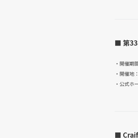
■ 第
・開催期間
・開催地
・公式ホームペ
■ Cra