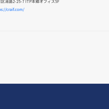
湯島2-25-7 ITP本郷オフィス5F
s://craif.com/