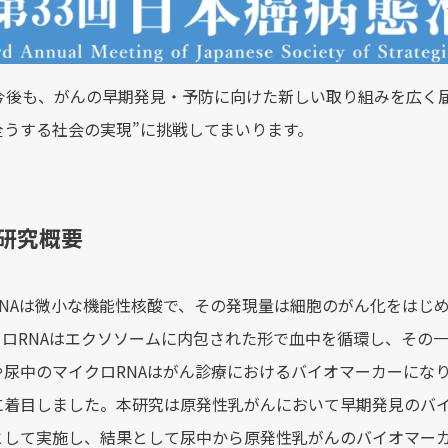
fは今後も、がんの早期発見・予防に向けた新しい取り組みを広く
全うする社会の実現”に挑戦してまいります。
研究概要
RNAは微小な機能性核酸で、その発現量は細胞のがん化をはじ
クロRNAはエクソソームに内包された形で血中を循環し、その
や尿中のマイクロRNAはがん診療におけるバイオマーカーにな
に着目しました。本研究は原発性乳がんにおいて早期発見のバイ
として実施し、結果として尿中から原発性乳がんのバイオマーカ