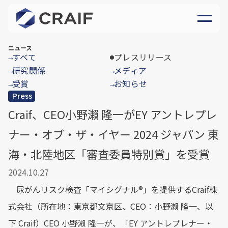
ニュース
すべて
プレスリリース
→
研究関係
メディア
→
→
受賞
お知らせ
→
→
Press
Craif、CEO小野瀨 隆一がEY アントレプレ
ナー・オブ・ザ・イヤー 2024 ジャパン 東
海・北陸地区「審査委員特別賞」を受賞
2024.10.27
尿がんリスク検査「マイシグナル®︎」を提供するCraif株
式会社（所在地：東京都文京区、CEO：小野瀨 隆一、以
下 Craif）CEO 小野瀨 隆一が、「EY アントレプレナー・