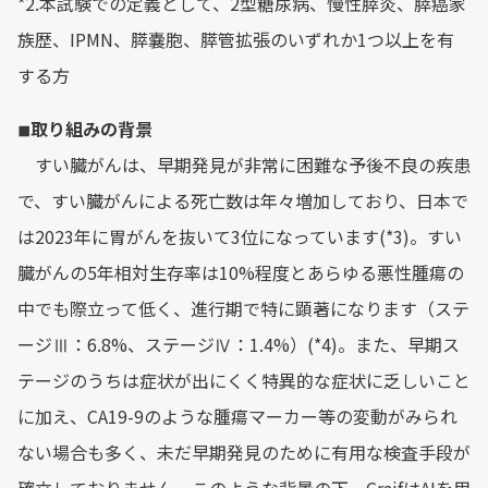
*2.本試験での定義として、2型糖尿病、慢性膵炎、膵癌家
族歴、IPMN、膵嚢胞、膵管拡張のいずれか1つ以上を有
する方
◾︎取り組みの背景
すい臓がんは、早期発見が非常に困難な予後不良の疾患
で、すい臓がんによる死亡数は年々増加しており、日本で
は2023年に胃がんを抜いて3位になっています(*3)。すい
臓がんの5年相対生存率は10%程度とあらゆる悪性腫瘍の
中でも際立って低く、進行期で特に顕著になります（ステ
ージⅢ：6.8%、ステージⅣ：1.4%）(*4)。また、早期ス
テージのうちは症状が出にくく特異的な症状に乏しいこと
に加え、CA19-9のような腫瘍マーカー等の変動がみられ
ない場合も多く、未だ早期発見のために有用な検査手段が