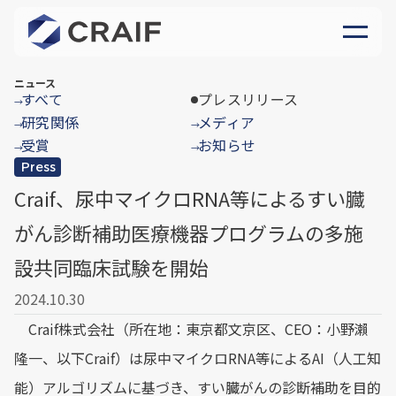
ニュース
すべて
プレスリリース
→
研究関係
メディア
→
→
受賞
お知らせ
→
→
Press
Craif、尿中マイクロRNA等によるすい臓
がん診断補助医療機器プログラムの多施
設共同臨床試験を開始
2024.10.30
Craif株式会社（所在地：東京都文京区、CEO：小野瀨
隆一、以下Craif）は尿中マイクロRNA等によるAI（人工知
能）アルゴリズムに基づき、すい臓がんの診断補助を目的