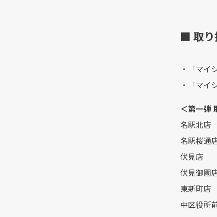
■ 取
・「マイ
・「マイ
＜第一弾 
名駅北店
名駅桜通
伏見店
伏見御園
東新町店
中区役所