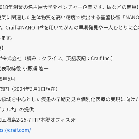
は、2018年創業の名古屋大学発ベンチャー企業です。尿などの簡
に関連した生体物質を高い精度で検出する基盤技術「NANO IP®︎（NAN
。CraifはNANO IP®︎を用いてがんの早期発見や一人ひと
います。
要】
if株式会社（読み：クライフ、英語表記：Craif Inc.）
表取締役 小野瀨 隆一
8年5月
億円（2024年3月1日現在）
ん領域を中心とした疾患の早期発見や個別化医療の実現に向け
ナル®︎」の提供
湯島2-25-7 ITP本郷オフィス5F
s://craif.com/