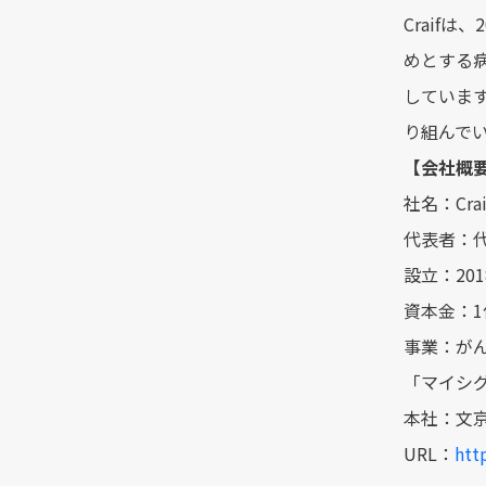
Craif
めとする病気
しています
り組んで
【会社概
社名：Cra
代表者：代
設立：201
資本金：1
事業：が
「マイシグ
本社：文京区
URL：
http