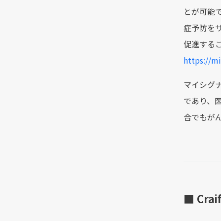
とが可能
症予防を
促進する
https://mi
マイシグ
であり、
合でもが
■ Cra