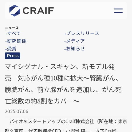
ニュース
すべて
プレスリリース
→
→
研究関係
メディア
→
→
受賞
お知らせ
→
→
Press
マイシグナル・スキャン、新モデル発
売 対応がん種10種に拡大〜腎臓がん、
膀胱がん、前立腺がんを追加し、がん死
亡総数の約8割をカバー〜
2025.07.06
バイオAIスタートアップのCraif株式会社（所在地：東京
都文京区、代表取締役CEO：小野瀨 隆一、以下Craif）