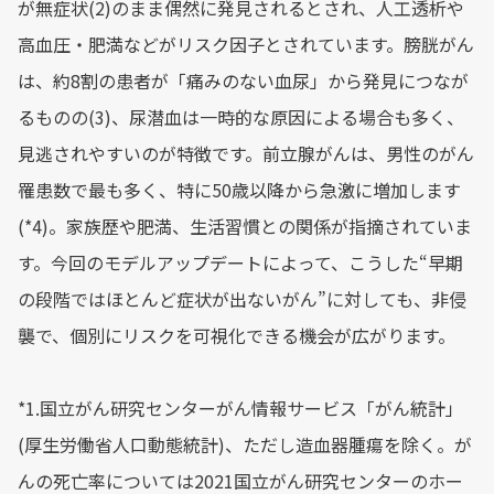
が無症状(2)のまま偶然に発見されるとされ、人工透析や
高血圧・肥満などがリスク因子とされています。膀胱がん
は、約8割の患者が「痛みのない血尿」から発見につなが
るものの(3)、尿潜血は一時的な原因による場合も多く、
見逃されやすいのが特徴です。前立腺がんは、男性のがん
罹患数で最も多く、特に50歳以降から急激に増加します
(*4)。家族歴や肥満、生活習慣との関係が指摘されていま
す。今回のモデルアップデートによって、こうした“早期
の段階ではほとんど症状が出ないがん”に対しても、非侵
襲で、個別にリスクを可視化できる機会が広がります。
*1.国立がん研究センターがん情報サービス「がん統計」
(厚生労働省人口動態統計)、ただし造血器腫瘍を除く。が
んの死亡率については2021国立がん研究センターのホー