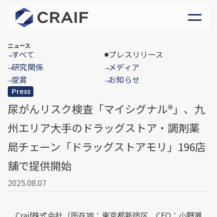
ニュース
すべて
プレスリリース
→
研究関係
メディア
→
→
受賞
お知らせ
→
→
Press
尿がんリスク検査「マイシグナル®︎」、九
州エリア大手のドラッグストア・調剤薬
局チェーン「ドラッグストアモリ」196店
舗で提供開始
2025.08.07
Craif株式会社（所在地：東京都新宿区、CEO：小野瀨