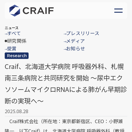
ニュース
すべて
プレスリリース
→
→
研究関係
メディア
→
受賞
お知らせ
→
→
Research
Craif、北海道大学病院 呼吸器外科、札幌
南三条病院と共同研究を開始 ～尿中エク
ソソームマイクロRNAによる肺がん早期診
断の実現へ～
2025.08.28
Craif株式会社（所在地：東京都新宿区、CEO：小野瀨
隆一、以下Craif）は、北海道大学病院 呼吸器外科（教授