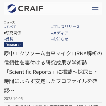
ニュース
すべて
プレスリリース
→
→
研究関係
メディア
→
受賞
お知らせ
→
→
Research
尿中エクソソーム由来マイクロRNA解析の
信頼性を裏付ける研究成果が学術誌
「Scientific Reports」に掲載〜採尿日・
時間によらず安定したプロファイルを確
認〜
2025.10.06