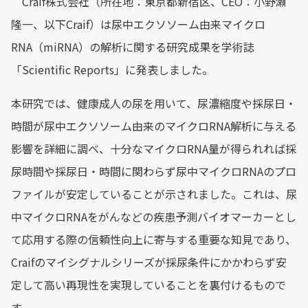
Craif株式会社（所在地：東京都新宿区、CEO：小野瀨
隆一、以下Craif）は尿中エクソソーム由来マイクロ
RNA（miRNA）の解析に関する研究成果を学術誌
「Scientific Reports」に発表しました。
本研究では、健康成人の尿を用いて、尿濃縮度や採尿日・
時間が尿中エクソソーム由来のマイクロRNA解析に与える
影響を詳細に調べ、十分なマイクロRNA量が得られれば採
尿時間や採尿日・時間に関わらず尿中マイクロRNAのプロ
ファイルが安定していることが示されました。これは、尿
中マイクロRNAをがんなどの疾患予測バイオマーカーとし
て応用する際の信頼性向上に寄与する重要な知見であり、
Craifのマイシグナルシリーズが採尿条件にかかわらず安
定して高い再現性を実現していることを裏付けるもので
す。