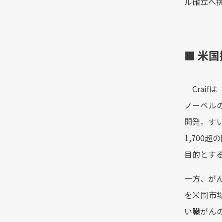
ル確立へ
■
米国
Craif
ノーベル
開発。す
1,700
目的とす
一方、が
を米国市
い臓がん