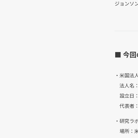
ジョンソン
■ 今
・米国法
法人名：Cra
設立日：2
代表者：
・研究ラ
場所：米