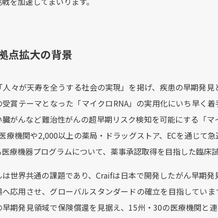
挑戦を加速してまいります。
拠点拡大の背景
は「人々が天寿を全うする社会の実現」を掲げ、疾患の早期発見
の受賞テーマとなった「マイクロRNA」の実用化にいち早く着手
い臓がんなど難治性がんの超早期リスク検知を可能にする「マ
超の医療機関や2,000以上の薬局・ドラッグストア、ECを通じ
る医療機器プログラムについて、薬事承認取得を目指した臨床
んは世界共通の課題であり、Craifは日本で開発したがん早期
場へ応用させ、グローバルスタンダードの確立を目指していま
の早期発見領域で保険償還を見据え、15州・30の医療機関と