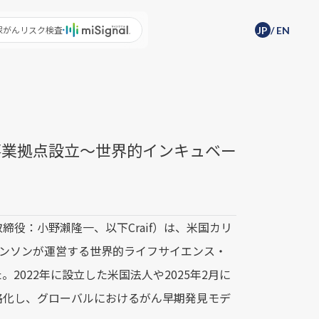
尿がんリスク検査
JP
/
EN
に事業拠点設立〜世界的インキュベー
締役：小野瀨隆一、以下Craif）は、米国カリ
ョンソンが運営する世界的ライフサイエンス・
た。2022年に設立した米国法人や2025年2月に
格化し、グローバルにおけるがん早期発見モデ