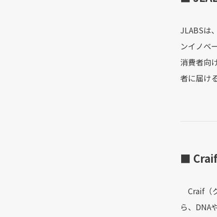
JLAB
ンイノベ
消費者向
者に届け
■ Cra
Craif
ら、DNA