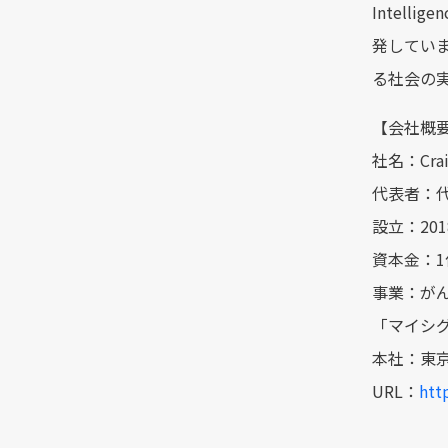
Intel
発してい
る社会の
【会社概
社名：Cra
代表者：代
設立：201
資本金：1
事業：が
「マイシ
本社：東京都新
URL：
http