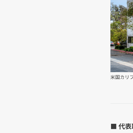
米国カリ
■ 代表