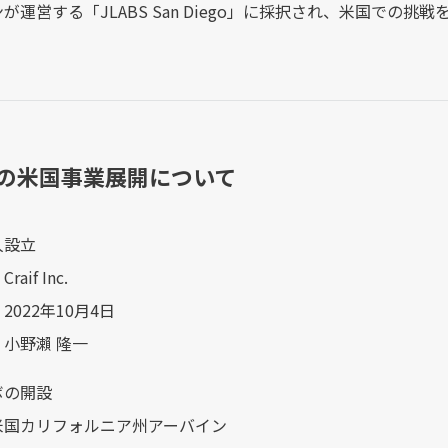
が運営する「JLABS San Diego」に採択され、米国での挑
回の米国事業展開について
人設立
if Inc.
022年10月4日
小野瀨 隆一
ボの開設
国カリフォルニア州アーバイン