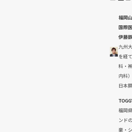
福岡
国際医
伊藤
九州
を経て
科・
内科）
日本
TOGG
福岡県
ンド
豪・シ