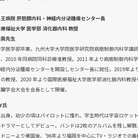
山王病院 肝胆膵内科・神経内分泌腫瘍センター長
療福祉大学 医学部 消化器内科 教授
鉄英先生
大学医学部卒業。九州大学大学院医学研究院病態制御内科学講
、2010 年同病院同科診療准教授。2011 年より病態制御内科学
神経内分泌腫瘍センターを開設しセンター長に就任。2019年
の教授、2020 年より国際医療福祉大学医学部消化器内科教授も
膵臓学会大会を会長として開催。
Y氏
出身。幼少の頃はパイロットに憧れ、学生時代は宇宙ロケット開発の
のドラマーとしてデビュー。バンドは2枚のアルバムを残し解散
ドニーより帰国後、’96年より福岡を中心にTV・ラジオでの