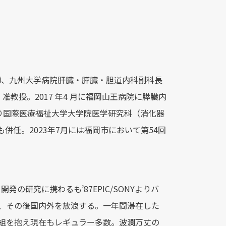
師、九州大学病院肝臓・膵臓・胆道内科副科長
 准教授。2017 年4 月に福岡山王病院に膵臓内
より国際医療福祉大学大学院医学研究科（消化器
併任。2023年7月には福岡市において第54回
研究に携わるも’87EPIC/SONYよりバ
、その後国内外を放浪する。一年間滞在した
番組を抱え現在もレギュラー多数。波瀾万丈の