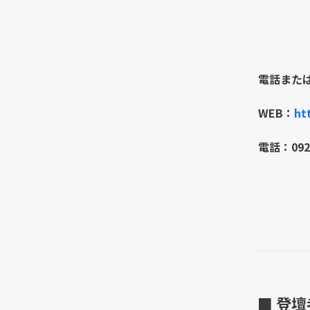
電話また
WEB：
ht
電話：092
■ 登