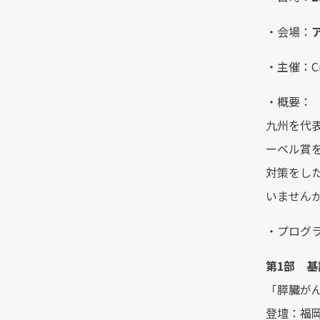
・会場：
・主催：Cr
・概要：
九州を代
ーベル賞
対策をし
いません
・プログ
第1部 基
「膵臓が
登壇：福