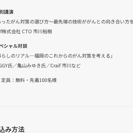
別講演
あったがん対策の選び方〜最先端の技術ががんとの向き合い方
if株式会社 CTO 市川裕樹
スペシャル対談
暮らしのリアル─福岡のこれからのがん対策を考える」
GGY氏／亀山みゆき氏／Craif 市川など
定員：無料・先着100名様
し込み方法