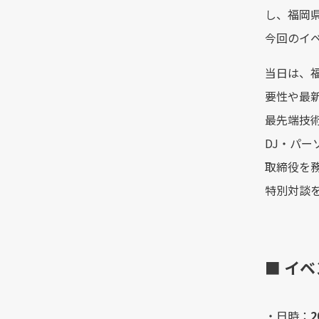
し、福岡
今回のイ
当日は、
要性や最新
最先端技
DJ・パー
取締役を
特別対談
■ イ
・日時：
2