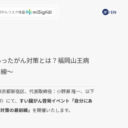
尿がんリスク検査
JP
/
EN
にあったがん対策とは？福岡山王病
前線〜
東京都新宿区、代表取締役：小野瀨 隆一、以下
岡市）にて、
すい臓がん啓発イベント「自分にあ
ん対策の最前線」
を開催いたします。