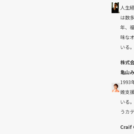
人生
は数多
年、福
味な
いる
株式
亀山
19
娩支援
いる
うカ
Cra