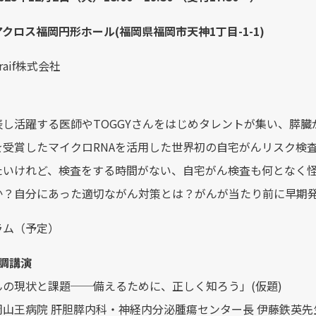
アクロス福岡円形ホール(福岡県福岡市天神1丁目-1-1)
aif株式会社
表し活躍する医師やTOGGYさんをはじめタレントが集い、膵
を受賞したマイクロRNAを活用した世界初の自宅がんリスク検
たいけれど、​検査をする時間がない、自宅がん検査も何となく
か？自分にあった適切ながん対策とは？がんが当たり前に早期
ラム（予定）
調講演
んの現状と課題──備えるために、正しく知ろう」(仮題)
岡山王病院 肝胆膵内科・神経内分泌腫瘍センター長 伊藤鉄英先