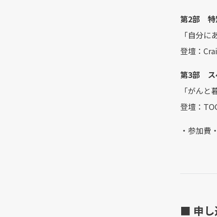
第2部 特
「自分に
登壇：Cra
第3部 
「がんと
登壇：TO
・参加費・
■ 申