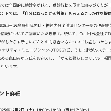
県では全国的に検診率が低く、受診行動を促す仕組みづくりが
ベントでは、
「自分にあったがん対策」を考えるきっかけを提
福岡山王病院 肝胆膵内科・神経内分泌腫瘍センター長の伊藤鉄
情報についてご講演いただきます。続いて、Craif株式会社 C
術がもたらす新しいがんとの向き合い方についてお話しいたし
ソナリティ・ミュージシャンのTOGGY氏、そして肺がんステ
務める亀山みゆき氏をお迎えし、「がんと暮らしのリアル─福
を行います。
ベント詳細
025年12月2日（火）18:00〜19:30 （受付17:30〜）