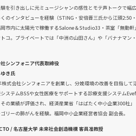
経験を引き出しに元ミュージシャンの感性とモテ声トークで幅
くのインタビューを経験（STING・安倍晋三氏から江頭2:50
岡市内に太陽光で稼働するSalone＆Studio33・茶室「
オトコ。プライベートでは「中洲の山田さん」や「バナナマン
。
会社シンフォニア代表取締役
みゆき氏
93年株式会社シンフォニアを創業し、分娩環境の改善を目指し
システムBSSや女性医療をサポートする診療支援システムEve
。その業績が評価され、経済産業省「はばたく中小企業300社
テゴリーの肺がんを経験。福岡中小企業経営者協会 副会長。
if CTO / 名古屋大学 未来社会創造機構 客員准教授