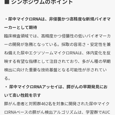
■ シンポジウムのポイント
・尿中マイクロRNAは、非侵襲かつ高精度な新規バイオマ
ーカーとして期待
臨床検査領域では、高精度かつ侵襲性の低いバイオマーカ
ーの開発が急務となっている。採取の容易さ・安定性を兼
ね備えた尿中エクソソームマイクロRNAは、体内変化を反
映する有望な指標として注目されており、多がん種の早期
検出に向けた重要な技術基盤となる可能性が示されてい
る。
・ 尿中マイクロRNAアッセイは、膵がんの早期発見にお
いて高い性能を示す
膵がん患者と対照群462名を対象に開発された尿中マイク
ロRNAベースの膵がん検出アルゴリズムは、学習群でAUC