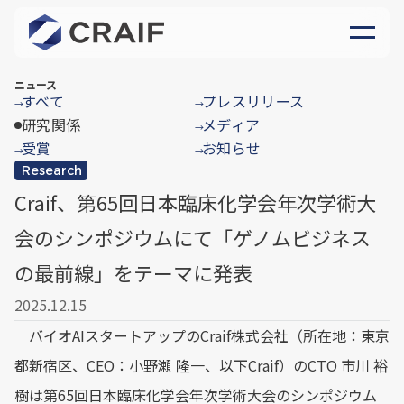
ニュース
すべて
プレスリリース
→
→
研究関係
メディア
→
受賞
お知らせ
→
→
Research
Craif、第65回日本臨床化学会年次学術大
会のシンポジウムにて「ゲノムビジネス
の最前線」をテーマに発表
2025.12.15
バイオAIスタートアップのCraif株式会社（所在地：東京
都新宿区、CEO：小野瀨 隆一、以下Craif）のCTO 市川 裕
樹は第65回日本臨床化学会年次学術大会のシンポジウム