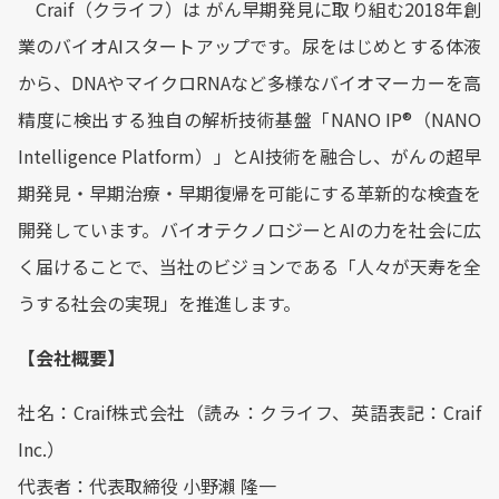
Craif（クライフ）は がん早期発見に取り組む2018年創
業のバイオAIスタートアップです。尿をはじめとする体液
から、DNAやマイクロRNAなど多様なバイオマーカーを高
精度に検出する独自の解析技術基盤「NANO IP®︎（NANO
Intelligence Platform）」とAI技術を融合し、がんの超早
期発見・早期治療・早期復帰を可能にする革新的な検査を
開発しています。バイオテクノロジーとAIの力を社会に広
く届けることで、当社のビジョンである「人々が天寿を全
うする社会の実現」を推進します。
【会社概要】
社名：Craif株式会社（読み：クライフ、英語表記：Craif
Inc.）
代表者：代表取締役 小野瀨 隆一