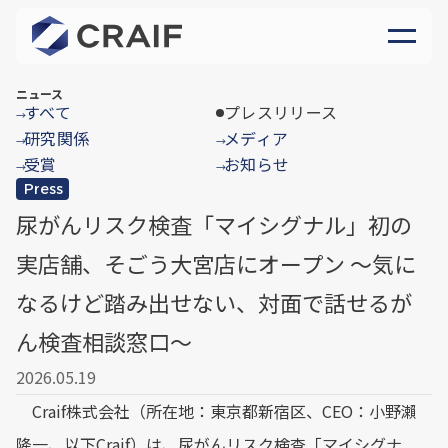
ニュース
すべて
プレスリリース
→
研究関係
メディア
→
→
受賞
お知らせ
→
→
Press
尿がんリスク検査「マイシグナル」初の
実店舗、そごう大宮店にオープン 〜気に
なるけど踏み出せない、対面で話せるが
ん検査相談窓口〜
2026.05.19
Craif株式会社（所在地：東京都新宿区、CEO：小野瀨
隆一、以下Craif）は、尿がんリスク検査「マイシグナ