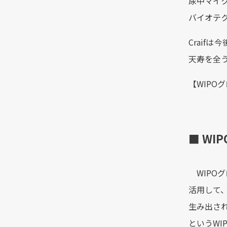
尿中マイ
バイオテ
Crai
天寿を全
【WIPO
■ W
WIPOグ
活用して
生み出さ
というW