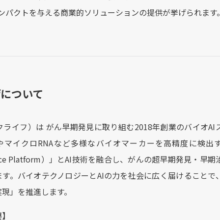
にインパクトを与える商業的ソリューションの提供が挙げられます
ifについて
（クライフ）は がん早期発見に取り組む2018年創業のバイオ
やマイクロRNAなど多様なバイオマーカーを高精度に検出する独
ligence Platform）」とAI技術を融合し、がんの超早期
ます。バイオテクノロジーとAIの力を社会に広く届けることで
実現」を推進します。
要】