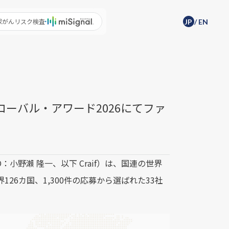
尿がんリスク検査
JP
/
EN
グローバル・アワード2026にてファ
小野瀨 隆一、以下 Craif）は、国連の世界
界126カ国、1,300件の応募から選ばれた33社