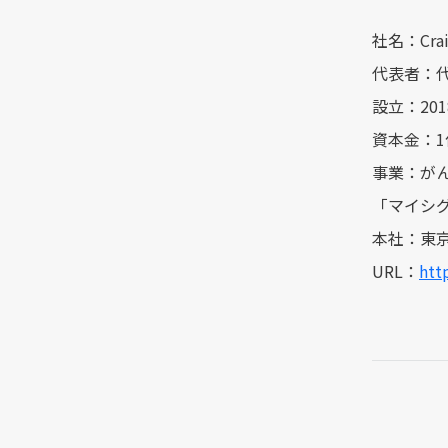
社名：Cra
代表者：代
設立：201
資本金：1
事業：が
「マイシ
本社：東京都新
URL：
http