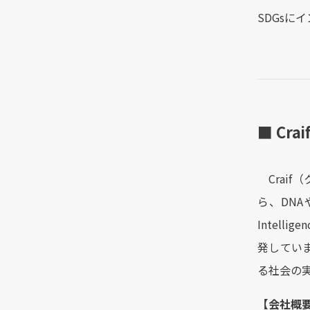
SDGs
■ Cra
Craif
ら、DNA
Intel
発してい
る社会の
【会社概