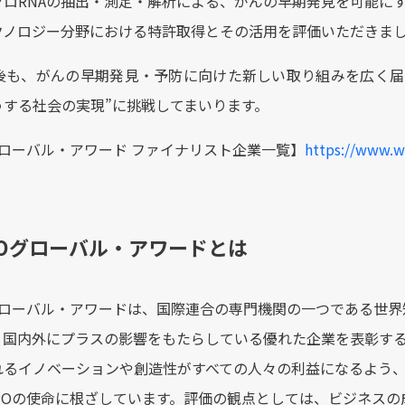
クロRNAの抽出・測定・解析による、がんの早期発見を可能に
クノロジー分野における特許取得とその活用を評価いただきま
fは今後も、がんの早期発見・予防に向けた新しい取り組みを広く
うする社会の実現”に挑戦してまいります。
グローバル・アワード ファイナリスト企業一覧】
https://www.w
IPOグローバル・アワードとは
ローバル・アワードは、国際連合の専門機関の一つである世界知
、国内外にプラスの影響をもたらしている優れた企業を表彰す
れるイノベーションや創造性がすべての人々の利益になるよう
IPOの使命に根ざしています。評価の観点としては、ビジネス