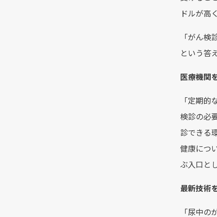
ドルが高
「がん検
という答
医療機関
「定期的
検診の必
診できる
健康につ
ぶ入口と
最新技術
「尿中の