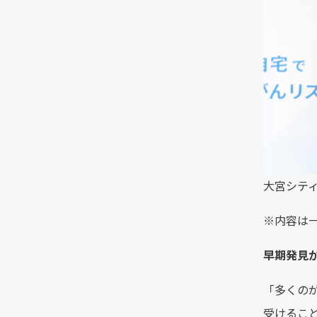
大宮シティ
※内容は
早期発見
「多くの
受けるこ