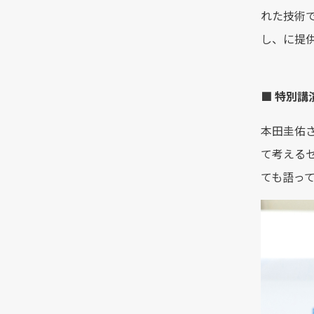
れた技術
し、に提
■ 特別
本田圭佑
て考える
ても語っ