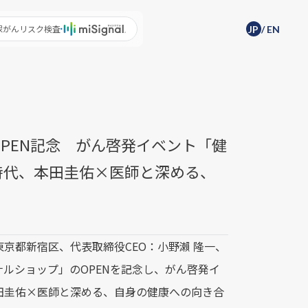
尿がんリスク検査
JP
/
EN
OPEN記念 がん啓発イベント「健
時代、本田圭佑×医師と深める、
京都新宿区、代表取締役CEO：小野瀨 隆一、
ナルショップ」のOPENを記念し、がん啓発イ
田圭佑×医師と深める、自身の健康への向き合