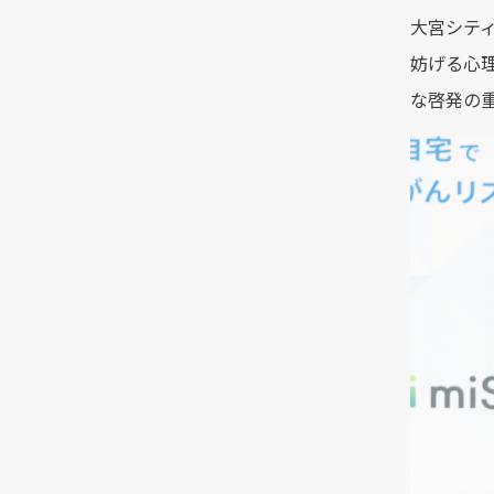
大宮シテ
妨げる心
な啓発の