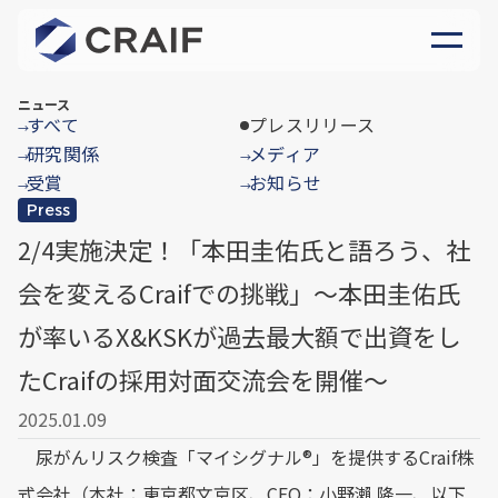
ニュース
すべて
プレスリリース
→
研究関係
メディア
→
→
受賞
お知らせ
→
→
Press
2/4実施決定！「本田圭佑氏と語ろう、社
会を変えるCraifでの挑戦」～本田圭佑氏
が率いるX&KSKが過去最大額で出資をし
たCraifの採用対面交流会を開催～
2025.01.09
尿がんリスク検査「マイシグナル®」を提供するCraif株
式会社（本社：東京都文京区、CEO：小野瀨 隆一、以下